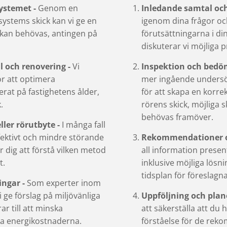
ystemet -
Genom en
Inledande samtal oc
systems skick kan vi ge en
igenom dina frågor och
m kan behövas, antingen på
förutsättningarna i din 
diskuterar vi möjliga
l och renovering -
Vi
Inspektion och bedö
r att optimera
mer ingående undersö
rat på fastighetens ålder,
för att skapa en korre
.
rörens skick, möjliga 
behövas framöver.
eller rörutbyte -
I många fall
fektivt och mindre störande
Rekommendationer o
per dig att förstå vilken metod
all information prese
t.
inklusive möjliga lös
tidsplan för föreslagn
ingar -
Som experter inom
 ge förslag på miljövänliga
Uppföljning och plan
r till att minska
att säkerställa att du 
a energikostnaderna.
förståelse för de re