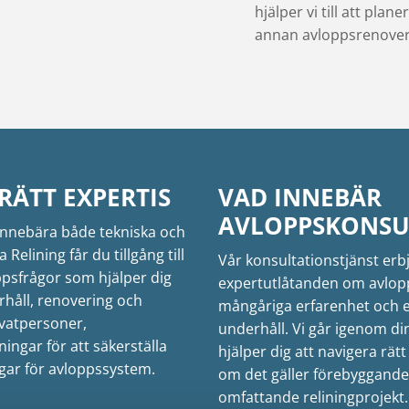
hjälper vi till att plan
annan avloppsrenover
RÄTT EXPERTIS
VAD INNEBÄR
AVLOPPSKONSU
innebära både tekniska och
lining får du tillgång till
Vår konsultationstjänst er
ppsfrågor som hjälper dig
expertutlåtanden om avlopp
rhåll, renovering och
mångåriga erfarenhet och e
rivatpersoner,
underhåll. Vi går igenom di
ingar för att säkerställa
hjälper dig att navigera rätt
ngar för avloppssystem.
om det gäller förebyggande 
omfattande reliningprojekt.