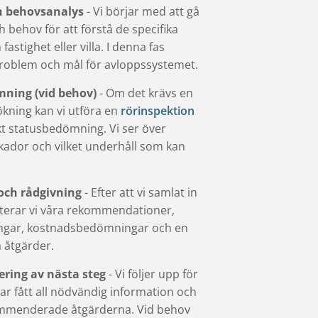
h behovsanalys
- Vi börjar med att gå
 behov för att förstå de specifika
fastighet eller villa. I denna fas
 problem och mål för avloppssystemet.
mning (vid behov)
- Om det krävs en
kning kan vi utföra en
rörinspektion
kt statusbedömning. Vi ser över
skador och vilket underhåll som kan
ch rådgivning
- Efter att vi samlat in
nterar vi våra rekommendationer,
ningar, kostnadsbedömningar och en
a åtgärder.
ering av nästa steg
- Vi följer upp för
har fått all nödvändig information och
kommenderade åtgärderna. Vid behov