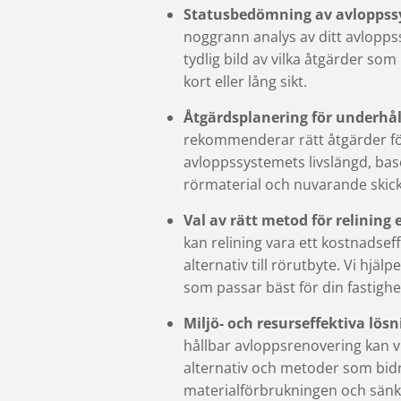
Statusbedömning av avloppss
noggrann analys av ditt avlopps
tydlig bild av vilka åtgärder so
kort eller lång sikt.
Åtgärdsplanering för underhål
rekommenderar rätt åtgärder fö
avloppssystemets livslängd, base
rörmaterial och nuvarande skick
Val av rätt metod för relining 
kan relining vara ett kostnadsef
alternativ till rörutbyte. Vi hjäl
som passar bäst för din fastighe
Miljö- och resurseffektiva lösn
hållbar avloppsrenovering kan vi
alternativ och metoder som bidra
materialförbrukningen och sänk