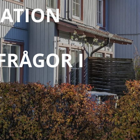
ATION
FRÅGOR I