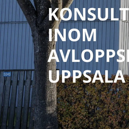
KONSULT
INOM
AVLOPPS
UPPSALA