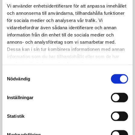
små sprickor och rost till större skador och
Vi använder enhetsidentifierare för att anpassa innehållet
blockeringar.
och annonserna till användarna, tillhandahålla funktioner
för sociala medier och analysera vår trafik. Vi
3. ANALYS OCH BEDÖMNING
vidarebefordrar även sådana identifierare och annan
information från din enhet till de sociala medier och
Efter inspektionen analyserar vi bilderna och ger
annons- och analysföretag som vi samarbetar med.
en utförlig rapport om rörens status. Rapporten
Dessa kan i sin tur kombinera informationen med annan
inkluderar information om eventuella problem och
information som du har tillhandahållit eller som de har
rekommenderade åtgärder, såsom rengöring,
samlat in när du har använt deras tjänster.
reparation eller relining.
Samtyckesval
Nödvändig
4. REKOMMENDATIONER OCH
Inställningar
OFFERT
Med inspektionsrapporten som grund kan vi ge råd
Statistik
om nästa steg, inklusive en detaljerad offert om
relining eller om andra nödvändiga åtgärder
behövs. Våra rekommendationer bygger på lång
Marknadsföring