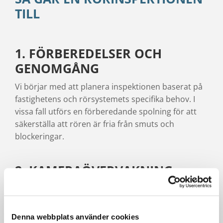
TILL
1. FÖRBEREDELSER OCH
GENOMGÅNG
Vi börjar med att planera inspektionen baserat på
fastighetens och rörsystemets specifika behov. I
vissa fall utförs en förberedande spolning för att
säkerställa att rören är fria från smuts och
blockeringar.
2. KAMERAÖVERVAKNING
Genom att föra in en liten kamera i rören kan vi få
en detaljerad bild av rörens insida. Vår teknik ger
högupplösta bilder och videor som visar allt från
Denna webbplats använder cookies