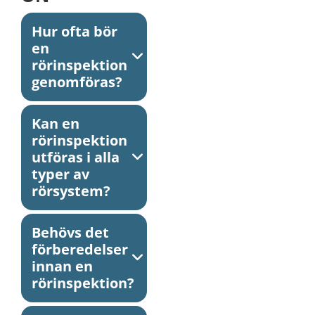
Hur ofta bör
en
rörinspektion
genomföras?
Kan en
rörinspektion
utföras i alla
typer av
rörsystem?
Behövs det
förberedelser
innan en
rörinspektion?