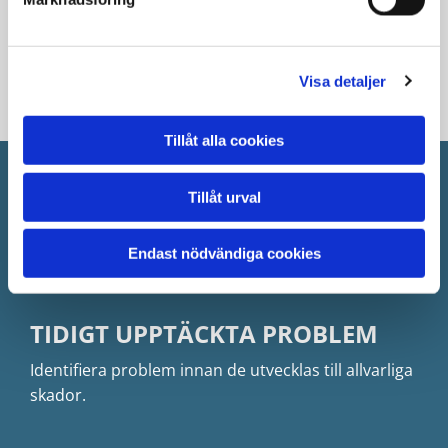
erfarenhet och vår expertis inom avloppssystem
och hållbara lösningar.
Visa detaljer
Tillåt alla cookies
FÖRDELAR MED
Tillåt urval
RÖRINSPEKTION
Endast nödvändiga cookies
TIDIGT UPPTÄCKTA PROBLEM
Identifiera problem innan de utvecklas till allvarliga
skador.