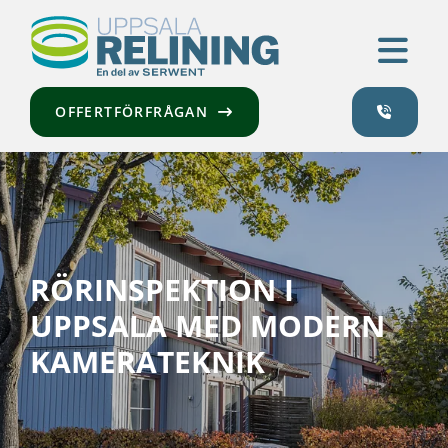
OFFERTFÖRFRÅGAN
RÖRINSPEKTION I
UPPSALA MED MODERN
KAMERATEKNIK